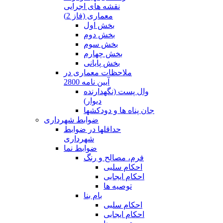
نقشه های اجرایی
معماری (فاز 2)
بخش اول
بخش دوم
بخش سوم
بخش چهارم
بخش پایانی
ملاحظات معماری در
آیین نامه 2800
وال پست (نگهدارنده
دیوار)
جان پناه ها و دودکشها
ضوابط شهرداری
حداقلها در ضوابط
شهرداری
ضوابط نما
فرم، مصالح و رنگ
احکام سلبی
احکام ایجابی
توصیه ها
بام بنا
احکام سلبی
احکام ایجابی