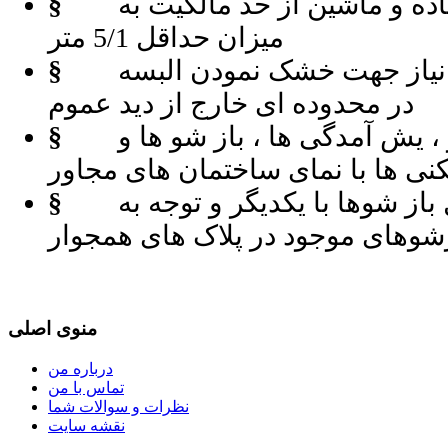
ه و ماشین از حد مالکیت به
§
میزان حداقل 5/1 متر
نیاز جهت خشک نمودن البسه
§
در محدوده ای خارج از دید عموم
 یش آمدگی ها ، باز شو ها و
§
لکنی ها با نمای ساختمان های مجاور
باز شوها با یکدیگر و توجه به
§
شوهای موجود در پلاک های همجوار
منوی اصلی
درباره من
تماس با من
نظرات و سوالات شما
نقشه سایت