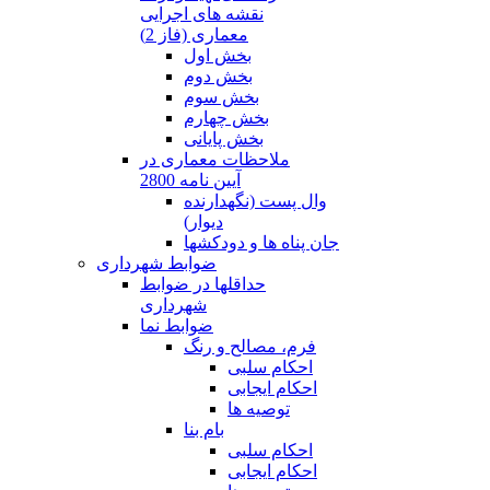
نقشه های اجرایی
معماری (فاز 2)
بخش اول
بخش دوم
بخش سوم
بخش چهارم
بخش پایانی
ملاحظات معماری در
آیین نامه 2800
وال پست (نگهدارنده
دیوار)
جان پناه ها و دودکشها
ضوابط شهرداری
حداقلها در ضوابط
شهرداری
ضوابط نما
فرم، مصالح و رنگ
احکام سلبی
احکام ایجابی
توصیه ها
بام بنا
احکام سلبی
احکام ایجابی