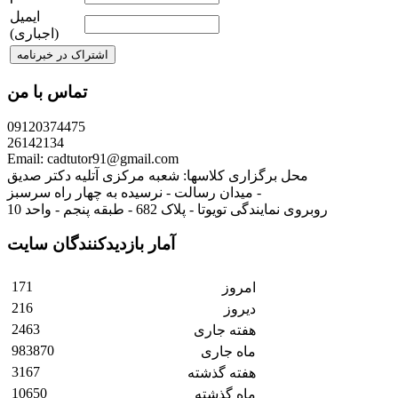
ایمیل
(اجباری)
تماس با من
09120374475
26142134
Email: cadtutor91@gmail.com
محل برگزاری کلاسها: شعبه مرکزی آتلیه دکتر صدیق
میدان رسالت - نرسیده به چهار راه سرسبز -
روبروی نمایندگی تویوتا - پلاک 682 - طبقه پنجم - واحد 10
آمار بازدیدکنندگان سایت
171
امروز
216
دیروز
2463
هفته جاری
983870
ماه جاری
3167
هفته گذشته
10650
ماه گذشته