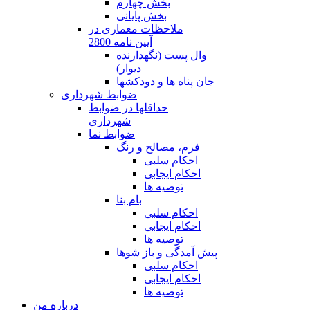
بخش چهارم
بخش پایانی
ملاحظات معماری در
آیین نامه 2800
وال پست (نگهدارنده
دیوار)
جان پناه ها و دودکشها
ضوابط شهرداری
حداقلها در ضوابط
شهرداری
ضوابط نما
فرم، مصالح و رنگ
احکام سلبی
احکام ایجابی
توصیه ها
بام بنا
احکام سلبی
احکام ایجابی
توصیه ها
پیش آمدگی و باز شوها
احکام سلبی
احکام ایجابی
توصیه ها
درباره من