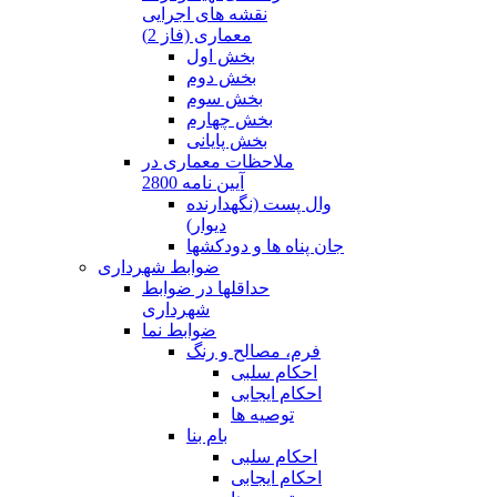
نقشه های اجرایی
معماری (فاز 2)
بخش اول
بخش دوم
بخش سوم
بخش چهارم
بخش پایانی
ملاحظات معماری در
آیین نامه 2800
وال پست (نگهدارنده
دیوار)
جان پناه ها و دودکشها
ضوابط شهرداری
حداقلها در ضوابط
شهرداری
ضوابط نما
فرم، مصالح و رنگ
احکام سلبی
احکام ایجابی
توصیه ها
بام بنا
احکام سلبی
احکام ایجابی