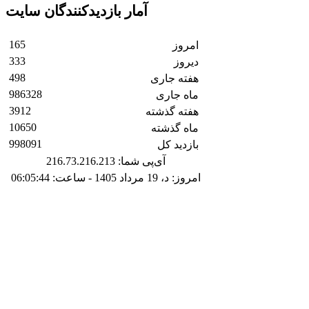
آمار بازدیدکنندگان سایت
165
امروز
333
دیروز
498
هفته جاری
986328
ماه جاری
3912
هفته گذشته
10650
ماه گذشته
998091
بازدید کل
آی‌پی شما: 216.73.216.213
امروز: د، 19 مرداد 1405 - ساعت: 06:05:44