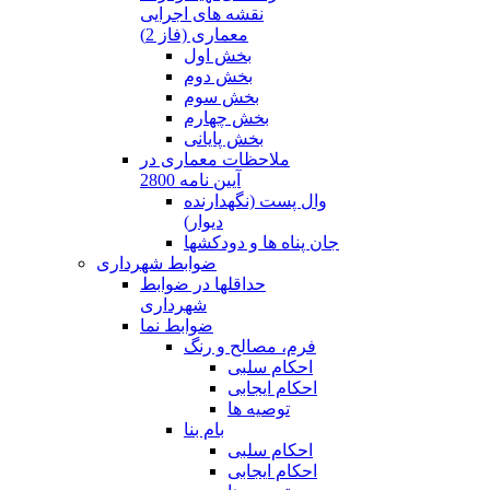
نقشه های اجرایی
معماری (فاز 2)
بخش اول
بخش دوم
بخش سوم
بخش چهارم
بخش پایانی
ملاحظات معماری در
آیین نامه 2800
وال پست (نگهدارنده
دیوار)
جان پناه ها و دودکشها
ضوابط شهرداری
حداقلها در ضوابط
شهرداری
ضوابط نما
فرم، مصالح و رنگ
احکام سلبی
احکام ایجابی
توصیه ها
بام بنا
احکام سلبی
احکام ایجابی